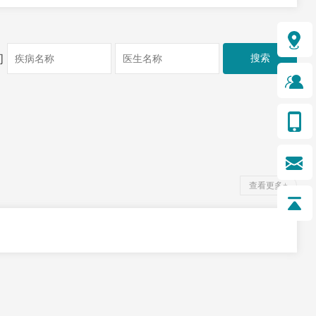
询
›
查看更多+