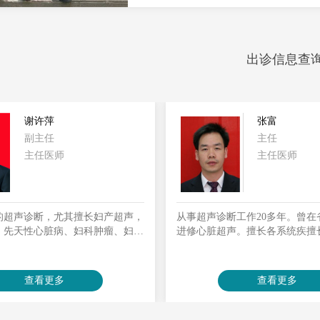
出诊信息查
谢许萍
张富
副主任
主任
主任医师
主任医师
的超声诊断，尤其擅长妇产超声，
从事超声诊断工作20多年。曾在
、先天性心脏病、妇科肿瘤、妇产
进修心脏超声。擅长各系统疾擅
超声诊断积累了丰富的临床经验。
超声诊断，尤其擅长成人、小儿
脏病、心瓣膜病、心肌病的超声
病围手术期的临床超声评估具有
查看更多
查看更多
验。指导复杂性心脏病的超声诊