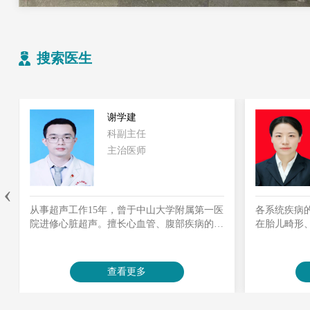
搜索医生
谢学建
科副主任
主治医师
‹
从事超声工作15年，曾于中山大学附属第一医
各系统疾病
院进修心脏超声。擅长心血管、腹部疾病的统
在胎儿畸形
疾病的超声诊断。主持胃超声造影、经食道超
急重症等的
声心动图等新技术开展工作，在心脏大血管病
变、胃十二指肠疾病、肝脏硬度评估等超声诊
查看更多
断上积累了丰富的临床经验。