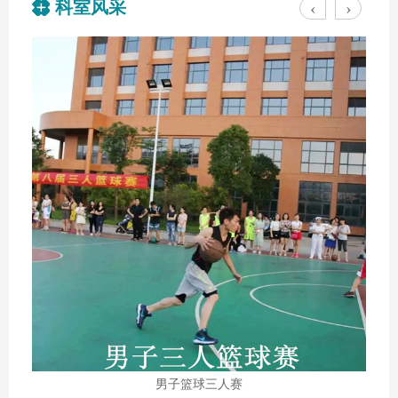
科室风采
‹
›
男子篮球三人赛
举办培