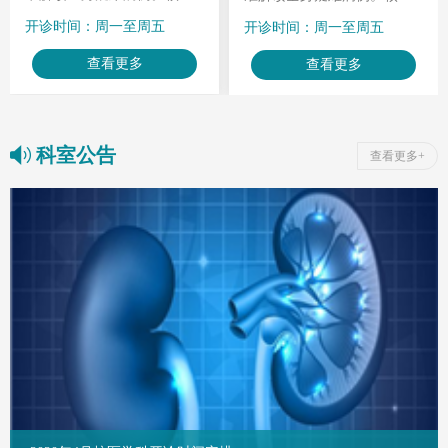
治疗经验丰富：甲亢碘-131
治疗经验丰富：甲亢碘-131
开诊时间：周一至周五
开诊时间：周一至周五
治疗超千例，治愈率90%以
治疗超千例，治愈率90%以
上；锶-90敷贴无创治皮肤血
上；锶-90敷贴无创治皮肤血
查看更多
查看更多
管瘤；锶-89靶向缓解骨转移
管瘤；锶-89靶向缓解骨转移
癌疼痛；骨质疏松体系结合
癌疼痛；骨质疏松体系结合
检测指标降骨折风险。秉持
检测指标降骨折风险。秉持
精准微创理念，守护患者健
精准微创理念，守护患者健
科室公告
康
康
查看更多+