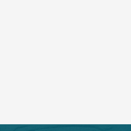
精英风采
无影灯下护航生命｜患者术后赠锦旗致谢麻醉团队