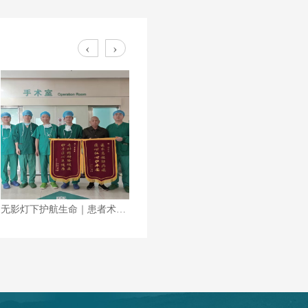
‹
›
2020大合照
2022心肺复苏演练