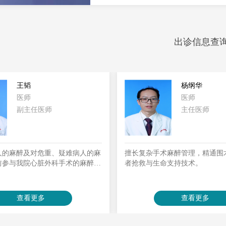
出诊信息查
杨纲华
蔡晓东
医师
副主任
主任医师
副主任医师
术麻醉管理，精通围术期危重症患
擅长心脏手术麻醉及术后快速复
命支持技术。
病人非心脏手术麻醉管理，急危
围术期无痛化舒适医疗管理。运
各种常见疼痛性疾病进行诊断和
用颊针、浮针等微针疗法进行疼
查看更多
查看更多
疗。