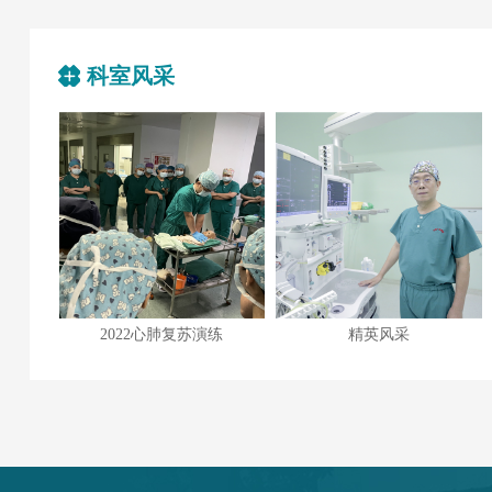
科室风采
练
精英风采
无影灯下护航生命｜患者术后赠锦旗致谢麻醉团队