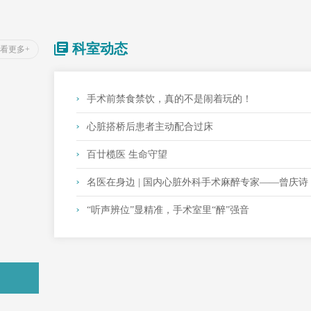
科室动态
看更多+
手术前禁食禁饮，真的不是闹着玩的！
心脏搭桥后患者主动配合过床
百廿榄医 生命守望
名医在身边 | 国内心脏外科手术麻醉专家——曾庆诗
“听声辨位”显精准，手术室里“醉”强音
麻醉科专科门诊