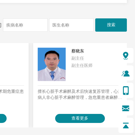
询
李建宾
医师
副主任医师
›
苏管理，心脏
擅长神经外科，心胸外科，产科，骨科等多学
重患者麻醉及
科及疑难杂症手术麻醉处理。
用肌骨超声对
开诊时间：星期五下午
精准治疗。运
痛、失眠治
查看更多