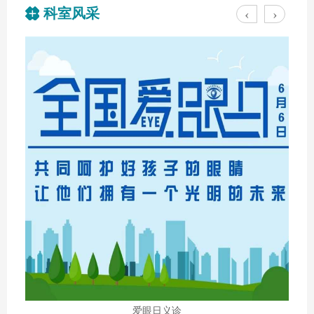
科室风采
‹
›
爱眼日义诊