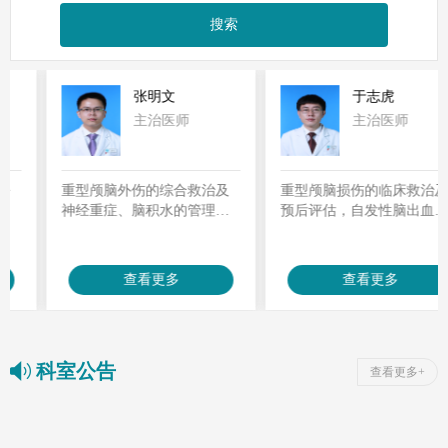
张明文
于志虎
主治医师
主治医师
重型颅脑外伤的综合救治及
重型颅脑损伤的临床救治及
神经重症、脑积水的管理，
预后评估，自发性脑出血的
对高血压脑出血、脑动静脉
显微外科手术及微创手术治
畸形、动脉瘤、常见颅内肿
疗；慢性意识障碍患者手术
瘤的显微外科治疗经验丰
促醒，癫痫、帕金森、原发
查看更多
查看更多
富。
性三叉神经痛及面肌痉挛等
功能性疾病的外科治疗。
科室公告
查看更多+