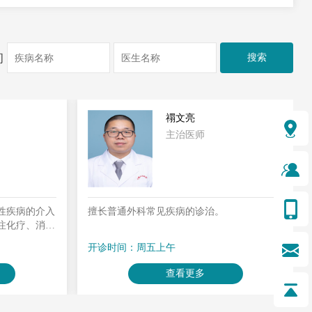
询
禤文亮
主治医师
›
性疾病的介入
擅长普通外科常见疾病的诊治。
注化疗、消融
流及支架置
开诊时间：周五上午
曲张介入治
、子宫肌瘤及
查看更多
疗。