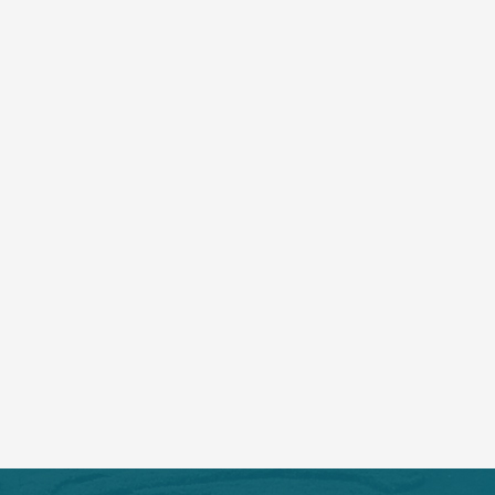
住院部
广东省胰腺微创诊疗联盟会员单位
重点专科