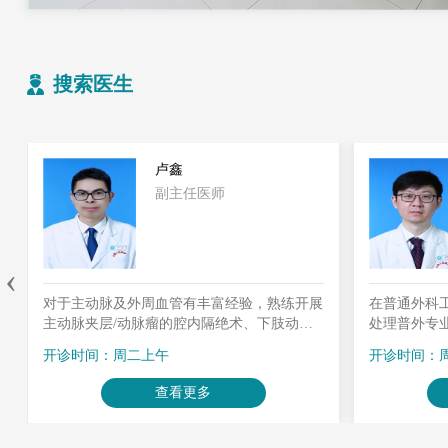
搜索医生
卢鑫
副主任医师
‹
对于主动脉及外周血管有丰富经验，熟练开展
在普通外科
主动脉夹层/动脉瘤的腔内隔绝术、下肢动脉
处理普外专
球囊扩张/支架植入术等；下腔静脉滤器植入
肝胆疾病、
开诊时间：周二上午
开诊时间：
及取出术、深静脉血栓取栓/溶栓术、下肢静
练操作腹腔
脉曲张的大隐静脉闭合术等；出血疾病的栓塞
查看更多
止血治疗；肝癌/肝血管瘤的化疗栓塞术等。