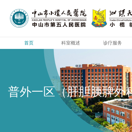
首页
科室概述
诊疗服务
普外一区（肝胆胰脾外