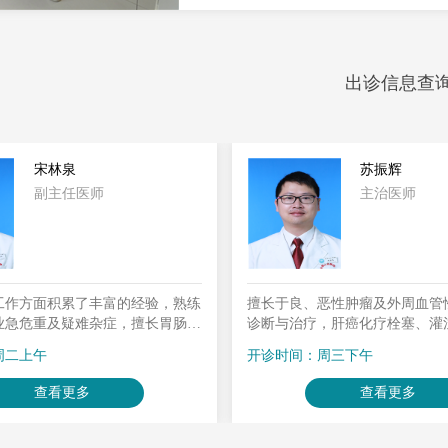
出诊信息查
宋林泉
苏振辉
副主任医师
主治医师
工作方面积累了丰富的经验，熟练
擅长于良、恶性肿瘤及外周血管
业急危重及疑难杂症，擅长胃肠、
诊断与治疗，肝癌化疗栓塞、灌
便秘和复杂肛肠疾病的诊治，可熟
等综合治疗，梗阻性黄疸穿刺引
周二上午
开诊时间：周三下午
镜、胆道镜和结肠镜。
入，肝脓肿穿刺引流、下肢静脉
疗、下肢动脉闭塞症状介入治疗
查看更多
查看更多
肝血管瘤等良性肿瘤介入栓塞治