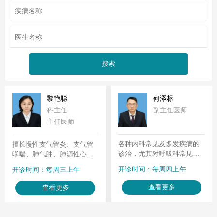
黎艳聪
何添标
科主任
副主任医师
主任医师
各种内科常见及多发疾病的
擅长慢性支气管炎、支气管
诊治，尤其对呼吸科常见
哮喘、肺气肿、肺源性心脏
病、多发病（如慢性阻塞性
病、气胸、胸腔积液及各种
开诊时间：每周四上午
开诊时间：每周三上午
肺疾病、肺源性心脏病、支
呼吸内科疾病的诊治，熟练
气管哮喘、肺炎、支气管扩
操作支气管镜，并对呼吸系
查看更多
查看更多
张症、胸腔积液等疾病）的
统急危重症的诊疗有较深的
诊治，熟练掌握气管镜各项
造诣。
操作，同时对呼吸内科相关