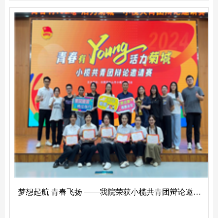
梦想起航 青春飞扬 ——我院荣获小榄共青团辩论邀请赛季军