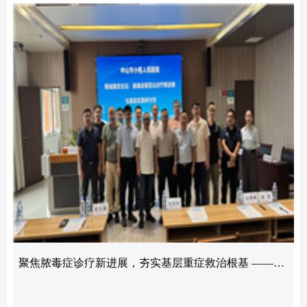
聚焦脓毒症诊疗新进展，夯实基层重症救治根基 ——第十届“菊城重症论坛”脓毒症专题研讨班圆满举办