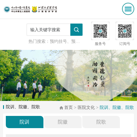
热门搜索：
预约挂号、预防接种
服务号
订阅号
院训、院徽、院歌
首页
>
医院文化
>
院训、院徽、院歌
院训
院徽
院歌